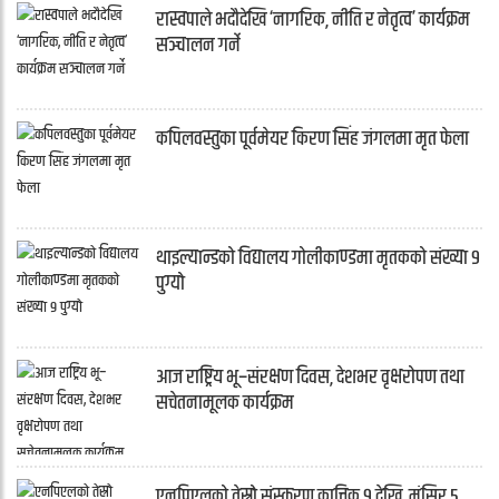
रास्वपाले भदौदेखि ‘नागरिक, नीति र नेतृत्व’ कार्यक्रम
सञ्चालन गर्ने
कपिलवस्तुका पूर्वमेयर किरण सिंह जंगलमा मृत फेला
थाइल्यान्डको विद्यालय गोलीकाण्डमा मृतकको संख्या ९
पुग्यो
आज राष्ट्रिय भू–संरक्षण दिवस, देशभर वृक्षरोपण तथा
सचेतनामूलक कार्यक्रम
एनपिएलको तेस्रो संस्करण कात्तिक ९ देखि, मंसिर ५