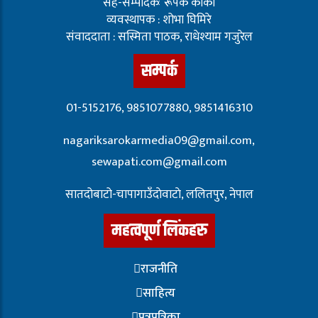
सह-सम्पादकः रूपक कार्की
व्यवस्थापक : शोभा घिमिरे
संवाददाता : सस्मिता पाठक, राधेश्याम गजुरेल
सम्पर्क
01-5152176, 9851077880, 9851416310
nagariksarokarmedia09@gmail.com,
sewapati.com@gmail.com
सातदोबाटो-चापागाउँदाेवाटाे, ललितपुर, नेपाल
महत्वपूर्ण लिंकहरु
राजनीति
साहित्य
पत्रपत्रिका