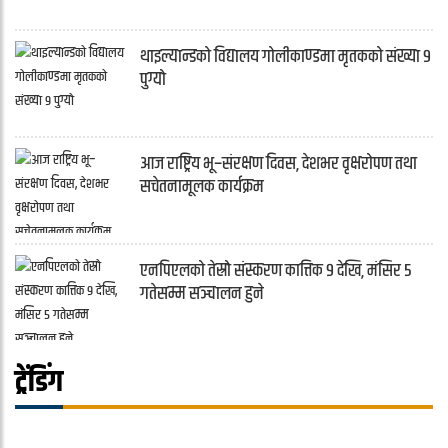
थाइल्यान्डको विद्यालय गोलीकाण्डमा मृतकको संख्या ९
पुग्यो
आज राष्ट्रिय भू–संरक्षण दिवस, देशभर वृक्षरोपण तथा
सचेतनामूलक कार्यक्रम
एनपिएलको तेस्रो संस्करण कात्तिक ९ देखि, मंसिर ५
गतेसम्म सञ्चालन हुने
ट्रेंडिंग