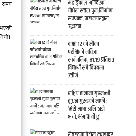
महाङ्काल मन्दिरको
ने समय
चौघेरा सत्तल पुनःनिर्माण
सम्पन्न, महानगरद्वारा
उद्घाटन
य भएको
 थियो।
कक्षा १२ को मौका
परीक्षाको नतिजा
सार्वजनिक, ८१.१९ प्रतिशत
विद्यार्थी सबै विषयमा
उत्तीर्ण
राष्ट्रिय सभामा गृहमन्त्री
सुधन गुरुङको माफी :
‘मेरो भाषा अलि ठाडो
भयो, क्षमाप्रार्थी छु’
रौतहटमा पेट्रोल ट्याङ्कर