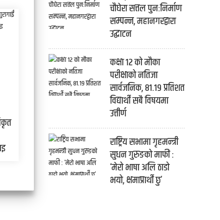
चौघेरा सत्तल पुनःनिर्माण
सम्पन्न, महानगरद्वारा
उद्घाटन
कक्षा १२ को मौका
परीक्षाको नतिजा
सार्वजनिक, ८१.१९ प्रतिशत
विद्यार्थी सबै विषयमा
उत्तीर्ण
िकृत
राष्ट्रिय सभामा गृहमन्त्री
ाइ
सुधन गुरुङको माफी :
‘मेरो भाषा अलि ठाडो
भयो, क्षमाप्रार्थी छु’