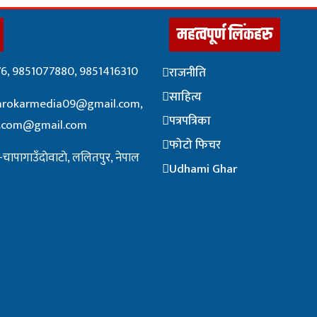
महत्वपूर्ण लिंकहरु
76, 9851077880, 9851416310
राजनीति
साहित्य
arokarmedia09@gmail.com,
पत्रपत्रिका
i.com@gmail.com
फोटो फिचर
चापागाउँदाेवाटाे, ललितपुर, नेपाल
Udhami Ghar