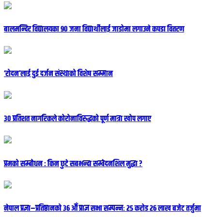
बालमन्दिर विद्यालयका ९० जना विद्यार्थीलाई जाडोमा लगाउने कपडा वितरण
‘रोदन’लाई दुई दर्जन संस्थाको विशेष सम्मान
३० प्रतिशत नागरिकले कोरोनाविरुद्धको पूर्ण मात्रा खोप लगाए
प्रमको सम्बोधन : किन छुटे सबभन्दा सम्वेदनशिल मुद्धा ?
नेपाल प्रज्ञा–प्रतिष्ठानको ३६ औँ प्राज्ञ सभा सम्पन्नः २५ करोड २६ लाख बजेट तर्जुमा