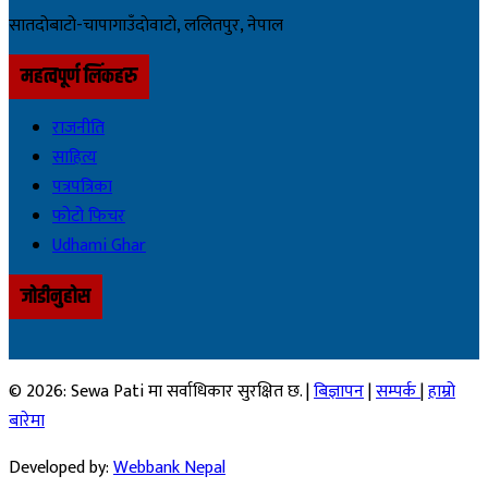
सातदोबाटो-चापागाउँदाेवाटाे, ललितपुर, नेपाल
महत्वपूर्ण लिंकहरु
राजनीति
साहित्य
पत्रपत्रिका
फोटो फिचर
Udhami Ghar
जोडीनुहोस
© 2026: Sewa Pati मा सर्वाधिकार सुरक्षित छ. |
बिज्ञापन
|
सम्पर्क
|
हाम्रो
बारेमा
Developed by:
Webbank Nepal