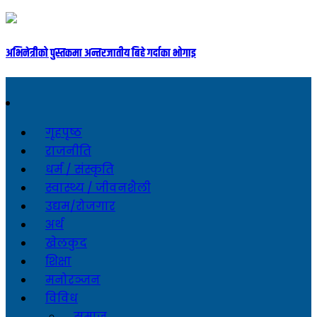
अभिनेत्रीको पुस्तकमा अन्तरजातीय बिहे गर्दाका भोगाइ
गृहपृष्ठ
राजनीति
धर्म / संस्कृति
स्वास्थ्य / जीवनशैली
उद्यम/रोजगार
अर्थ
खेलकुद
शिक्षा
मनोरञ्जन
विविध
समाज