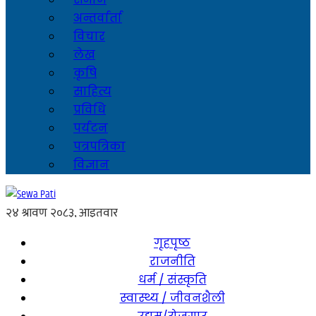
अन्तर्वार्ता
विचार
लेख
कृषि
साहित्य
प्रविधि
पर्यटन
पत्रपत्रिका
विज्ञान
गृहपृष्ठ
राजनीति
धर्म / संस्कृति
स्वास्थ्य / जीवनशैली