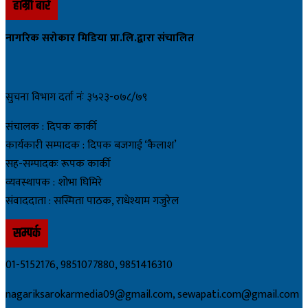
हाम्रो बारे
नागरिक सरोकार मिडिया प्रा.लि.द्वारा संचालित
सुचना विभाग दर्ता नंः ३५२३-०७८/७९
संचालक : दिपक कार्की
कार्यकारी सम्पादक : दिपक बजगाई ‘कैलाश’
सह-सम्पादकः रूपक कार्की
व्यवस्थापक : शोभा घिमिरे
संवाददाता : सस्मिता पाठक, राधेश्याम गजुरेल
सम्पर्क
01-5152176, 9851077880, 9851416310
nagariksarokarmedia09@gmail.com, sewapati.com@gmail.com