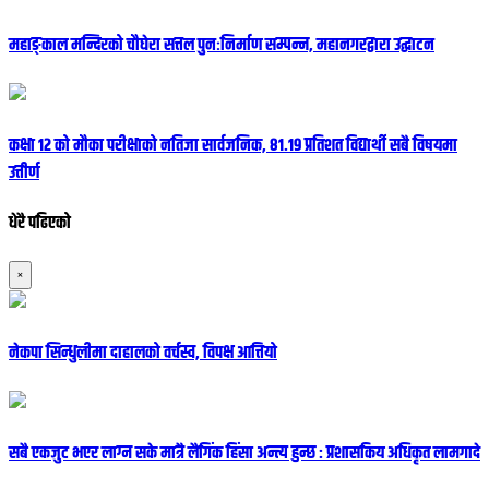
महाङ्काल मन्दिरको चौघेरा सत्तल पुनःनिर्माण सम्पन्न, महानगरद्वारा उद्घाटन
कक्षा १२ को मौका परीक्षाको नतिजा सार्वजनिक, ८१.१९ प्रतिशत विद्यार्थी सबै विषयमा
उत्तीर्ण
धेरै पढिएको
×
नेकपा सिन्धुलीमा दाहालको वर्चस्व, विपक्ष आत्तियो
सबै एकजुट भएर लाग्न सके मात्रै लैगिंक हिंसा अन्त्य हुन्छ : प्रशासकिय अधिकृत लामगादे