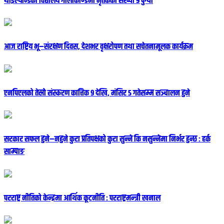
थाइल्यान्डको विद्यालय गोलीकाण्डमा मृतकको संख्या ९ पुग्यो
आज राष्ट्रिय भू–संरक्षण दिवस, देशभर वृक्षरोपण तथा सचेतनामूलक कार्यक्रम
एनपिएलको तेस्रो संस्करण कात्तिक ९ देखि, मंसिर ५ गतेसम्म सञ्चालन हुने
सरकार सफल हुने–नहुने कुरा प्रतिपक्षको कुरा सुन्ने कि नसुन्नेमा निर्भर हुन्छ : हर्क
साम्पाङ
परराष्ट्र नीतिको केन्द्रमा आर्थिक कूटनीति : परराष्ट्रमन्त्री खनाल