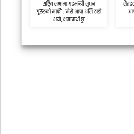
राष्ट्रिय सभामा गृहमन्त्री सुधन
रौतहट
गुरुङको माफी : ‘मेरो भाषा अलि ठाडो
आग
भयो, क्षमाप्रार्थी छु’