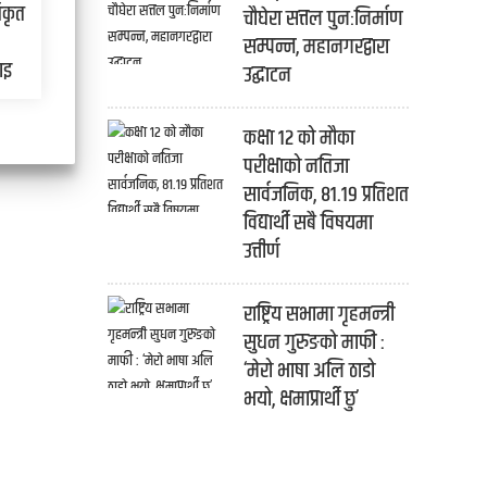
िकृत
चौघेरा सत्तल पुनःनिर्माण
सम्पन्न, महानगरद्वारा
ाइ
उद्घाटन
कक्षा १२ को मौका
परीक्षाको नतिजा
सार्वजनिक, ८१.१९ प्रतिशत
विद्यार्थी सबै विषयमा
उत्तीर्ण
राष्ट्रिय सभामा गृहमन्त्री
सुधन गुरुङको माफी :
‘मेरो भाषा अलि ठाडो
भयो, क्षमाप्रार्थी छु’