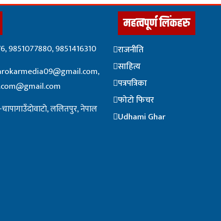
महत्वपूर्ण लिंकहरु
76, 9851077880, 9851416310
राजनीति
साहित्य
arokarmedia09@gmail.com,
पत्रपत्रिका
i.com@gmail.com
फोटो फिचर
चापागाउँदाेवाटाे, ललितपुर, नेपाल
Udhami Ghar