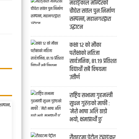
महाङ्काल मन्दिरको
चौघेरा सत्तल पुनःनिर्माण
सम्पन्न, महानगरद्वारा
उद्घाटन
कक्षा १२ को मौका
परीक्षाको नतिजा
सार्वजनिक, ८१.१९ प्रतिशत
विद्यार्थी सबै विषयमा
उत्तीर्ण
राष्ट्रिय सभामा गृहमन्त्री
सुधन गुरुङको माफी :
‘मेरो भाषा अलि ठाडो
भयो, क्षमाप्रार्थी छु’
रौतहटमा पेट्रोल ट्याङ्कर