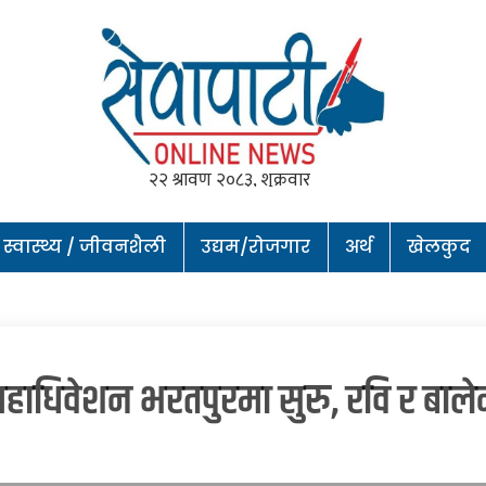
स्वास्थ्य / जीवनशैली
उद्यम/रोजगार
अर्थ
खेलकुद
महाधिवेशन भरतपुरमा सुरु, रवि र बालेनल