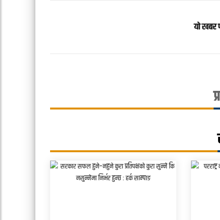
यो खबर 
प