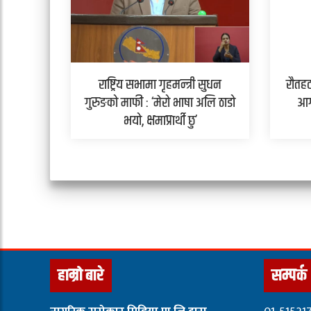
राष्ट्रिय सभामा गृहमन्त्री सुधन
रौतहट
गुरुङको माफी : ‘मेरो भाषा अलि ठाडो
आग
भयो, क्षमाप्रार्थी छु’
हाम्रो बारे
सम्पर्क