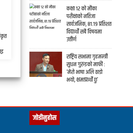
कक्षा १२ को मौका
परीक्षाको नतिजा
सार्वजनिक, ८१.१९ प्रतिशत
विद्यार्थी सबै विषयमा
िकृत
उत्तीर्ण
ाइ
राष्ट्रिय सभामा गृहमन्त्री
सुधन गुरुङको माफी :
‘मेरो भाषा अलि ठाडो
भयो, क्षमाप्रार्थी छु’
जोडीनुहोस