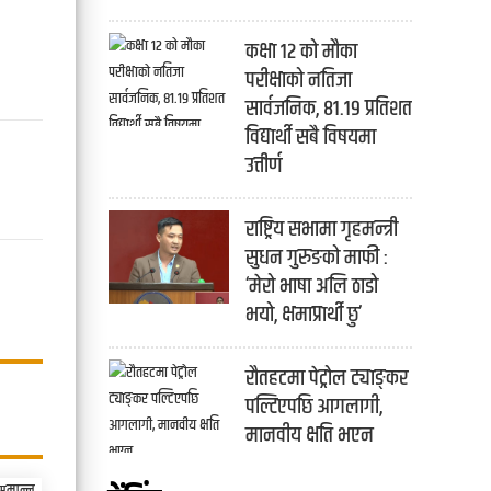
कक्षा १२ को मौका
परीक्षाको नतिजा
सार्वजनिक, ८१.१९ प्रतिशत
विद्यार्थी सबै विषयमा
उत्तीर्ण
राष्ट्रिय सभामा गृहमन्त्री
सुधन गुरुङको माफी :
‘मेरो भाषा अलि ठाडो
भयो, क्षमाप्रार्थी छु’
रौतहटमा पेट्रोल ट्याङ्कर
पल्टिएपछि आगलागी,
मानवीय क्षति भएन