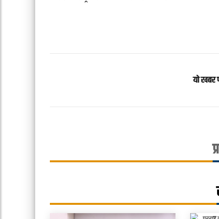
यो खबर 
प