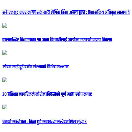
सबै एकजुट भएर लाग्न सके मात्रै लैगिंक हिंसा अन्त्य हुन्छ : प्रशासकिय अधिकृत लामगादे
बालमन्दिर विद्यालयका ९० जना विद्यार्थीलाई जाडोमा लगाउने कपडा वितरण
‘रोदन’लाई दुई दर्जन संस्थाको विशेष सम्मान
३० प्रतिशत नागरिकले कोरोनाविरुद्धको पूर्ण मात्रा खोप लगाए
प्रमको सम्बोधन : किन छुटे सबभन्दा सम्वेदनशिल मुद्धा ?