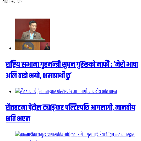
ताजा समाचार
राष्ट्रिय सभामा गृहमन्त्री सुधन गुरुङको माफी : ‘मेरो भाषा
अलि ठाडो भयो, क्षमाप्रार्थी छु’
रौतहटमा पेट्रोल ट्याङ्कर पल्टिएपछि आगलागी, मानवीय
क्षति भएन