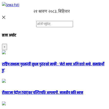
ताजा अपडेट
×
राष्ट्रिय सभामा गृहमन्त्री सुधन गुरुङको माफी : ‘मेरो भाषा अलि ठाडो भयो, क्षमाप्रार्थी
छु’
रौतहटमा पेट्रोल ट्याङ्कर पल्टिएपछि आगलागी, मानवीय क्षति भएन