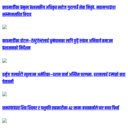
काठमाडौंका प्रमुख प्रशासकीय अधिकृत सरोज गुरागाईं सेवा निवृत्त, महानगरद्वारा
सम्मानसहित बिदाइ
काठमाडौंका होटल–रेस्टुरेन्टलाई धुम्रपानका लागि छुट्टै स्थान अनिवार्य बनाउन
प्रशासनको निर्देशन
हर्मुज जलघाँटी खुलाउन अमेरिका–इरान वार्ता अन्तिम चरणमा, इरानलाई ट्रम्पको कडा
चेतावनी
समस्याग्रस्त शिव शिखर र पशुपति सहकारीका ४२ साना बचतकर्ताले पाए बचत फिर्ता