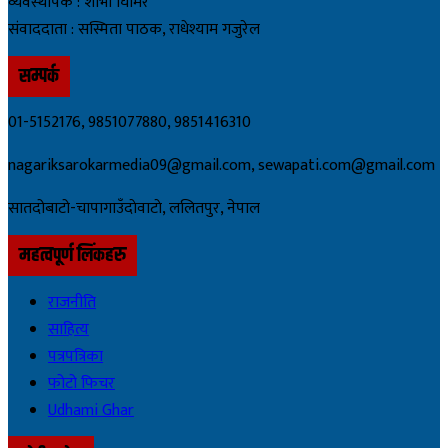
व्यवस्थापक : शोभा घिमिरे
संवाददाता : सस्मिता पाठक, राधेश्याम गजुरेल
सम्पर्क
01-5152176, 9851077880, 9851416310
nagariksarokarmedia09@gmail.com, sewapati.com@gmail.com
सातदोबाटो-चापागाउँदाेवाटाे, ललितपुर, नेपाल
महत्वपूर्ण लिंकहरु
राजनीति
साहित्य
पत्रपत्रिका
फोटो फिचर
Udhami Ghar