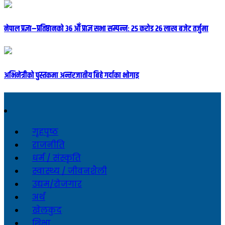
नेपाल प्रज्ञा–प्रतिष्ठानको ३६ औँ प्राज्ञ सभा सम्पन्नः २५ करोड २६ लाख बजेट तर्जुमा
अभिनेत्रीको पुस्तकमा अन्तरजातीय बिहे गर्दाका भोगाइ
गृहपृष्ठ
राजनीति
धर्म / संस्कृति
स्वास्थ्य / जीवनशैली
उद्यम/रोजगार
अर्थ
खेलकुद
शिक्षा