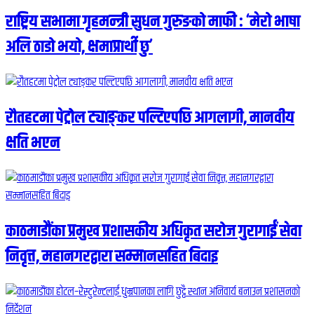
राष्ट्रिय सभामा गृहमन्त्री सुधन गुरुङको माफी : ‘मेरो भाषा
अलि ठाडो भयो, क्षमाप्रार्थी छु’
रौतहटमा पेट्रोल ट्याङ्कर पल्टिएपछि आगलागी, मानवीय
क्षति भएन
काठमाडौंका प्रमुख प्रशासकीय अधिकृत सरोज गुरागाईं सेवा
निवृत्त, महानगरद्वारा सम्मानसहित बिदाइ