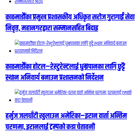
काठमाडौंका प्रमुख प्रशासकीय अधिकृत सरोज गुरागाईं सेवा
निवृत्त, महानगरद्वारा सम्मानसहित बिदाइ
काठमाडौंका होटल–रेस्टुरेन्टलाई धुम्रपानका लागि छुट्टै
स्थान अनिवार्य बनाउन प्रशासनको निर्देशन
हर्मुज जलघाँटी खुलाउन अमेरिका–इरान वार्ता अन्तिम
चरणमा, इरानलाई ट्रम्पको कडा चेतावनी