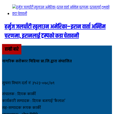
हर्मुज जलघाँटी खुलाउन अमेरिका–इरान वार्ता अन्तिम
चरणमा, इरानलाई ट्रम्पको कडा चेतावनी
हाम्रो बारे
नागरिक सरोकार मिडिया प्रा.लि.द्वारा संचालित
सुचना विभाग दर्ता नंः ३५२३-०७८/७९
संचालक : दिपक कार्की
कार्यकारी सम्पादक : दिपक बजगाई ‘कैलाश’
सह-सम्पादकः रूपक कार्की