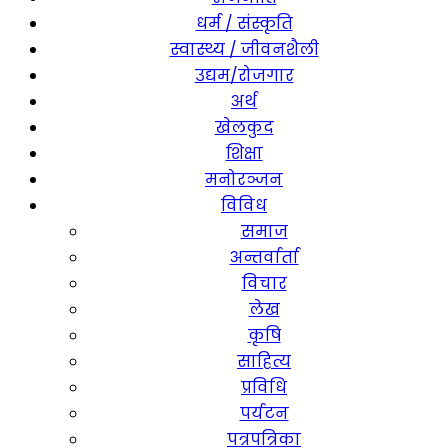
धर्म / संस्कृति
स्वास्थ्य / जीवनशैली
उद्यम/रोजगार
अर्थ
खेलकुद
शिक्षा
मनोरञ्जन
विविध
समाज
अन्तर्वार्ता
विचार
लेख
कृषि
साहित्य
प्रविधि
पर्यटन
पत्रपत्रिका