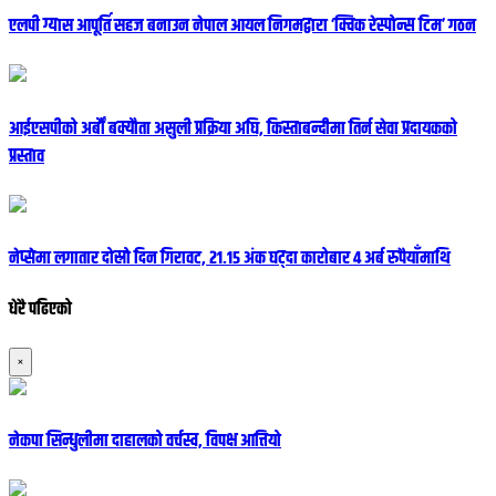
एलपी ग्यास आपूर्ति सहज बनाउन नेपाल आयल निगमद्वारा ‘क्विक रेस्पोन्स टिम’ गठन
आईएसपीको अर्बौं बक्यौता असुली प्रक्रिया अघि, किस्ताबन्दीमा तिर्न सेवा प्रदायकको
प्रस्ताव
नेप्सेमा लगातार दोस्रो दिन गिरावट, २१.१५ अंक घट्दा कारोबार ४ अर्ब रुपैयाँमाथि
धेरै पढिएको
×
नेकपा सिन्धुलीमा दाहालको वर्चस्व, विपक्ष आत्तियो