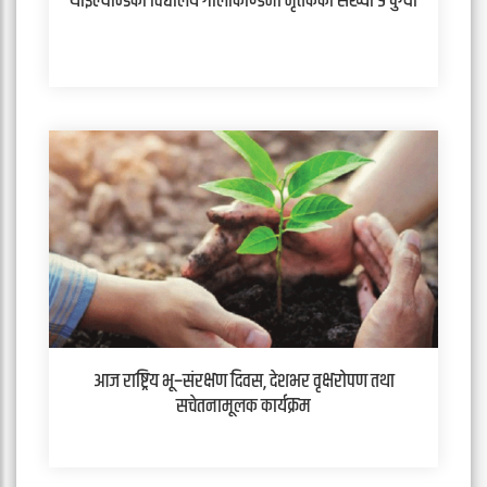
थाइल्यान्डको विद्यालय गोलीकाण्डमा मृतकको संख्या ९ पुग्यो
आज राष्ट्रिय भू–संरक्षण दिवस, देशभर वृक्षरोपण तथा
सचेतनामूलक कार्यक्रम