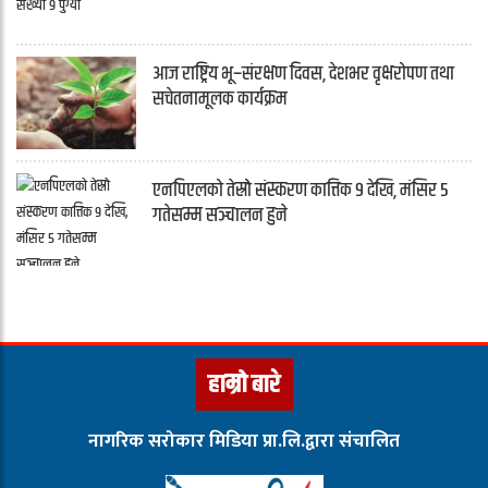
आज राष्ट्रिय भू–संरक्षण दिवस, देशभर वृक्षरोपण तथा
सचेतनामूलक कार्यक्रम
एनपिएलको तेस्रो संस्करण कात्तिक ९ देखि, मंसिर ५
गतेसम्म सञ्चालन हुने
हाम्रो बारे
नागरिक सरोकार मिडिया प्रा.लि.द्वारा संचालित