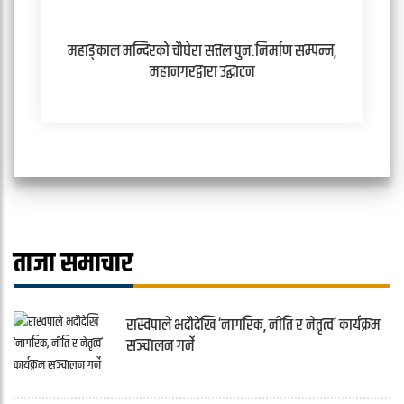
महाङ्काल मन्दिरको चौघेरा सत्तल पुनःनिर्माण सम्पन्न,
महानगरद्वारा उद्घाटन
ताजा समाचार
रास्वपाले भदौदेखि ‘नागरिक, नीति र नेतृत्व’ कार्यक्रम
सञ्चालन गर्ने