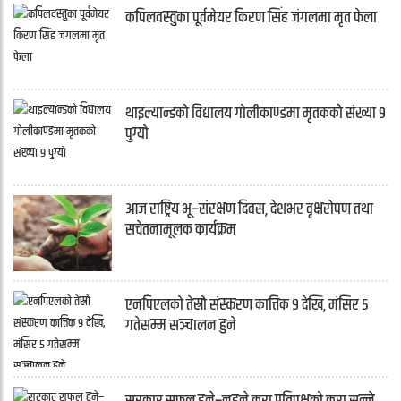
कपिलवस्तुका पूर्वमेयर किरण सिंह जंगलमा मृत फेला
थाइल्यान्डको विद्यालय गोलीकाण्डमा मृतकको संख्या ९
पुग्यो
आज राष्ट्रिय भू–संरक्षण दिवस, देशभर वृक्षरोपण तथा
सचेतनामूलक कार्यक्रम
एनपिएलको तेस्रो संस्करण कात्तिक ९ देखि, मंसिर ५
गतेसम्म सञ्चालन हुने
सरकार सफल हुने–नहुने कुरा प्रतिपक्षको कुरा सुन्ने