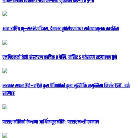
थाइल्यान्डको विद्यालय गोलीकाण्डमा मृतकको संख्या ९ पुग्यो
आज राष्ट्रिय भू–संरक्षण दिवस, देशभर वृक्षरोपण तथा सचेतनामूलक कार्यक्रम
एनपिएलको तेस्रो संस्करण कात्तिक ९ देखि, मंसिर ५ गतेसम्म सञ्चालन हुने
सरकार सफल हुने–नहुने कुरा प्रतिपक्षको कुरा सुन्ने कि नसुन्नेमा निर्भर हुन्छ : हर्क
साम्पाङ
परराष्ट्र नीतिको केन्द्रमा आर्थिक कूटनीति : परराष्ट्रमन्त्री खनाल