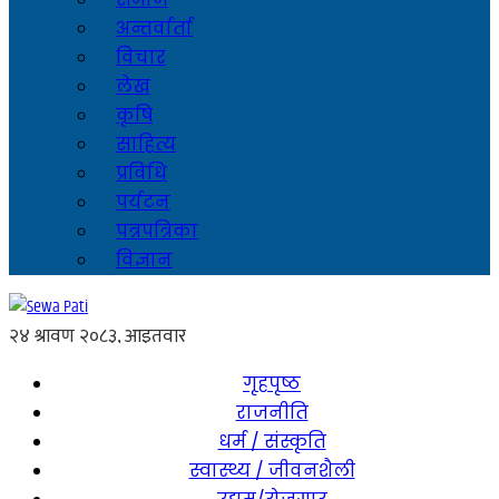
अन्तर्वार्ता
विचार
लेख
कृषि
साहित्य
प्रविधि
पर्यटन
पत्रपत्रिका
विज्ञान
गृहपृष्ठ
राजनीति
धर्म / संस्कृति
स्वास्थ्य / जीवनशैली