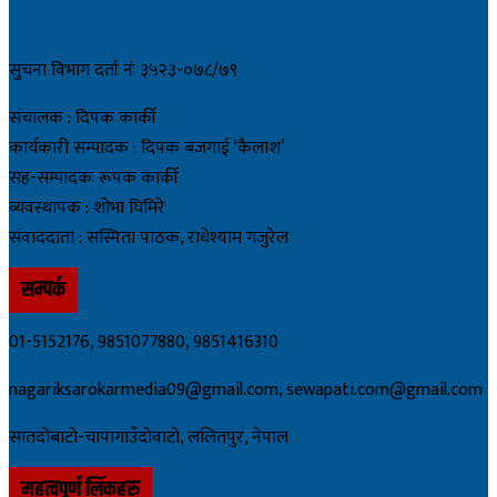
सुचना विभाग दर्ता नंः ३५२३-०७८/७९
संचालक : दिपक कार्की
कार्यकारी सम्पादक : दिपक बजगाई ‘कैलाश’
सह-सम्पादकः रूपक कार्की
व्यवस्थापक : शोभा घिमिरे
संवाददाता : सस्मिता पाठक, राधेश्याम गजुरेल
सम्पर्क
01-5152176, 9851077880, 9851416310
nagariksarokarmedia09@gmail.com, sewapati.com@gmail.com
सातदोबाटो-चापागाउँदाेवाटाे, ललितपुर, नेपाल
महत्वपूर्ण लिंकहरु