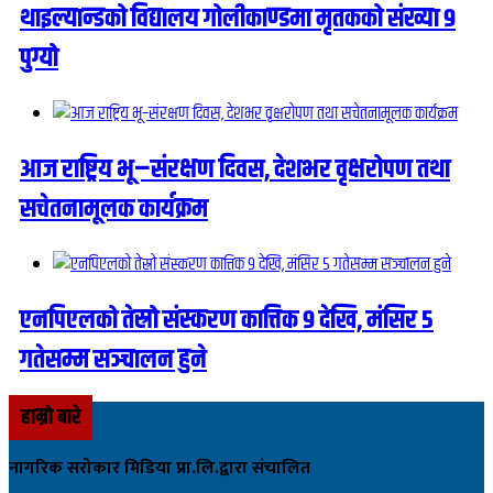
थाइल्यान्डको विद्यालय गोलीकाण्डमा मृतकको संख्या ९
पुग्यो
आज राष्ट्रिय भू–संरक्षण दिवस, देशभर वृक्षरोपण तथा
सचेतनामूलक कार्यक्रम
एनपिएलको तेस्रो संस्करण कात्तिक ९ देखि, मंसिर ५
गतेसम्म सञ्चालन हुने
हाम्रो बारे
नागरिक सरोकार मिडिया प्रा.लि.द्वारा संचालित