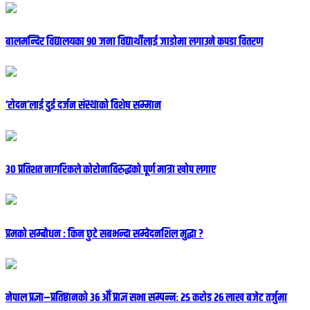
बालमन्दिर विद्यालयका ९० जना विद्यार्थीलाई जाडोमा लगाउने कपडा वितरण
‘रोदन’लाई दुई दर्जन संस्थाको विशेष सम्मान
३० प्रतिशत नागरिकले कोरोनाविरुद्धको पूर्ण मात्रा खोप लगाए
प्रमको सम्बोधन : किन छुटे सबभन्दा सम्वेदनशिल मुद्धा ?
नेपाल प्रज्ञा–प्रतिष्ठानको ३६ औँ प्राज्ञ सभा सम्पन्नः २५ करोड २६ लाख बजेट तर्जुमा