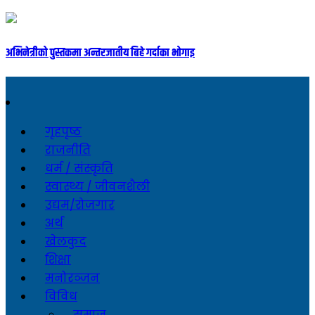
अभिनेत्रीको पुस्तकमा अन्तरजातीय बिहे गर्दाका भोगाइ
गृहपृष्ठ
राजनीति
धर्म / संस्कृति
स्वास्थ्य / जीवनशैली
उद्यम/रोजगार
अर्थ
खेलकुद
शिक्षा
मनोरञ्जन
विविध
समाज