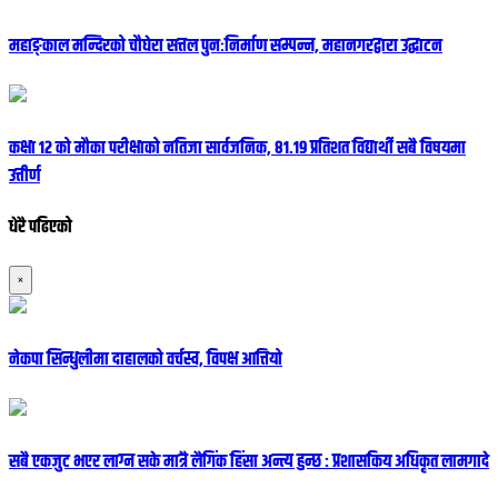
महाङ्काल मन्दिरको चौघेरा सत्तल पुनःनिर्माण सम्पन्न, महानगरद्वारा उद्घाटन
कक्षा १२ को मौका परीक्षाको नतिजा सार्वजनिक, ८१.१९ प्रतिशत विद्यार्थी सबै विषयमा
उत्तीर्ण
धेरै पढिएको
×
नेकपा सिन्धुलीमा दाहालको वर्चस्व, विपक्ष आत्तियो
सबै एकजुट भएर लाग्न सके मात्रै लैगिंक हिंसा अन्त्य हुन्छ : प्रशासकिय अधिकृत लामगादे