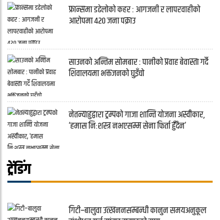
फ्रान्समा डढेलोको कहर : आगजनी र लापरवाहीको
आरोपमा ४२० जना पक्राउ
साउनको अन्तिम सोमबार : पानीको प्रवाह बेवास्ता गर्दै
शिवालयमा भक्तजनको घुइँचो
नेतन्याहुद्वारा ट्रम्पको गाजा शान्ति योजना अस्वीकार,
‘हमास निःशस्त्र नभएसम्म सेना फिर्ता हुँदैन’
ट्रेंडिंग
गिटी–बालुवा उत्खननसम्बन्धी कानुन समयअनुकूल