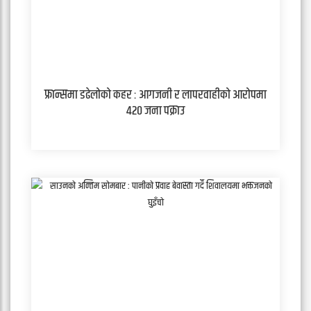
फ्रान्समा डढेलोको कहर : आगजनी र लापरवाहीको आरोपमा
४२० जना पक्राउ