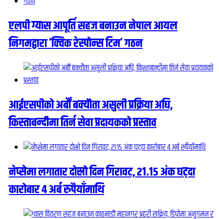
एलपी ग्यास आपूर्ति सहज बनाउन नेपाल आयल
निगमद्वारा ‘क्विक रेस्पोन्स टिम’ गठन
आईएसपीको अर्बौं बक्यौता असुली प्रक्रिया अघि,
किस्ताबन्दीमा तिर्न सेवा प्रदायकको प्रस्ताव
नेप्सेमा लगातार दोस्रो दिन गिरावट, २१.१५ अंक घट्दा
कारोबार ४ अर्ब रुपैयाँमाथि