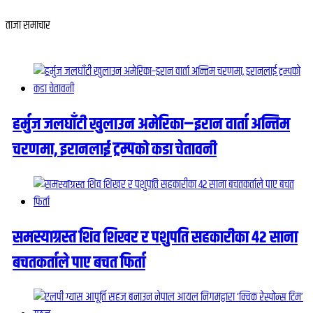
ताजा समाचार
हर्मुज जलघाँटी खुलाउन अमेरिका–इरान वार्ता अन्तिम
चरणमा, इरानलाई ट्रम्पको कडा चेतावनी
समस्याग्रस्त शिव शिखर र पशुपति सहकारीका ४२ साना
बचतकर्ताले पाए बचत फिर्ता