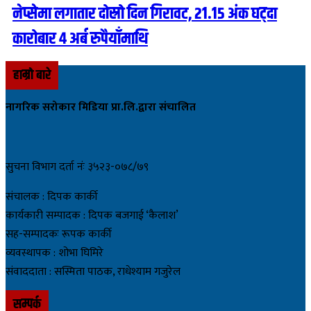
नेप्सेमा लगातार दोस्रो दिन गिरावट, २१.१५ अंक घट्दा
कारोबार ४ अर्ब रुपैयाँमाथि
हाम्रो बारे
नागरिक सरोकार मिडिया प्रा.लि.द्वारा संचालित
सुचना विभाग दर्ता नंः ३५२३-०७८/७९
संचालक : दिपक कार्की
कार्यकारी सम्पादक : दिपक बजगाई ‘कैलाश’
सह-सम्पादकः रूपक कार्की
व्यवस्थापक : शोभा घिमिरे
संवाददाता : सस्मिता पाठक, राधेश्याम गजुरेल
सम्पर्क