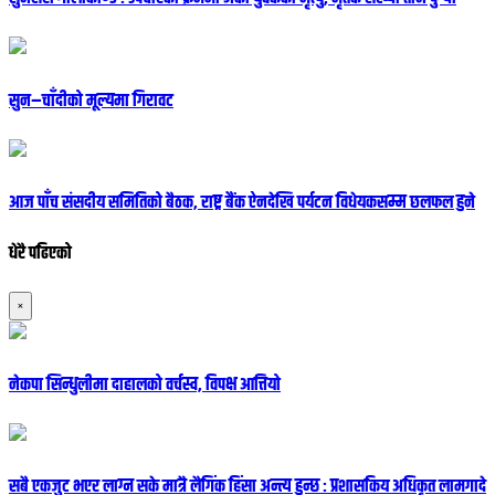
सुन–चाँदीको मूल्यमा गिरावट
आज पाँच संसदीय समितिको बैठक, राष्ट्र बैंक ऐनदेखि पर्यटन विधेयकसम्म छलफल हुने
धेरै पढिएको
×
नेकपा सिन्धुलीमा दाहालको वर्चस्व, विपक्ष आत्तियो
सबै एकजुट भएर लाग्न सके मात्रै लैगिंक हिंसा अन्त्य हुन्छ : प्रशासकिय अधिकृत लामगादे