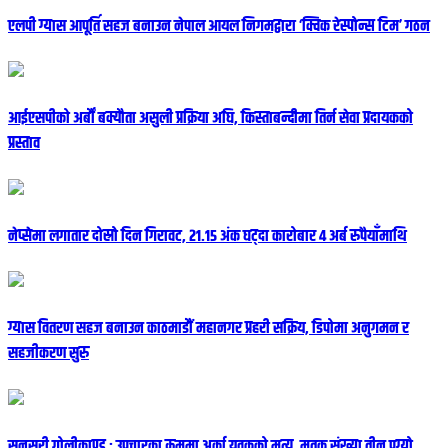
एलपी ग्यास आपूर्ति सहज बनाउन नेपाल आयल निगमद्वारा ‘क्विक रेस्पोन्स टिम’ गठन
आईएसपीको अर्बौं बक्यौता असुली प्रक्रिया अघि, किस्ताबन्दीमा तिर्न सेवा प्रदायकको
प्रस्ताव
नेप्सेमा लगातार दोस्रो दिन गिरावट, २१.१५ अंक घट्दा कारोबार ४ अर्ब रुपैयाँमाथि
ग्यास वितरण सहज बनाउन काठमाडौं महानगर प्रहरी सक्रिय, डिपोमा अनुगमन र
सहजीकरण सुरु
सुनसरी गोलीकाण्ड : उपचारका क्रममा अर्का युवकको मृत्यु, मृतक संख्या तीन पुग्यो