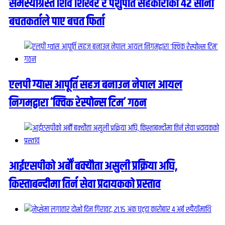
समस्याग्रस्त शिव शिखर र पशुपति सहकारीका ४२ साना
बचतकर्ताले पाए बचत फिर्ता
एलपी ग्यास आपूर्ति सहज बनाउन नेपाल आयल
निगमद्वारा ‘क्विक रेस्पोन्स टिम’ गठन
आईएसपीको अर्बौं बक्यौता असुली प्रक्रिया अघि,
किस्ताबन्दीमा तिर्न सेवा प्रदायकको प्रस्ताव