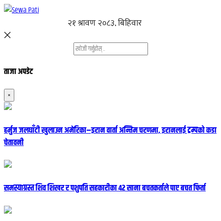
ताजा अपडेट
×
हर्मुज जलघाँटी खुलाउन अमेरिका–इरान वार्ता अन्तिम चरणमा, इरानलाई ट्रम्पको कडा
चेतावनी
समस्याग्रस्त शिव शिखर र पशुपति सहकारीका ४२ साना बचतकर्ताले पाए बचत फिर्ता