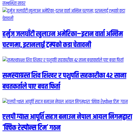
सम्बन्धित खवर
हर्मुज जलघाँटी खुलाउन अमेरिका–इरान वार्ता अन्तिम
चरणमा, इरानलाई ट्रम्पको कडा चेतावनी
समस्याग्रस्त शिव शिखर र पशुपति सहकारीका ४२ साना
बचतकर्ताले पाए बचत फिर्ता
एलपी ग्यास आपूर्ति सहज बनाउन नेपाल आयल निगमद्वारा
‘क्विक रेस्पोन्स टिम’ गठन