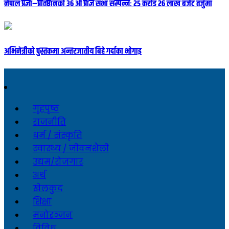
नेपाल प्रज्ञा–प्रतिष्ठानको ३६ औँ प्राज्ञ सभा सम्पन्नः २५ करोड २६ लाख बजेट तर्जुमा
अभिनेत्रीको पुस्तकमा अन्तरजातीय बिहे गर्दाका भोगाइ
गृहपृष्ठ
राजनीति
धर्म / संस्कृति
स्वास्थ्य / जीवनशैली
उद्यम/रोजगार
अर्थ
खेलकुद
शिक्षा
मनोरञ्जन
विविध