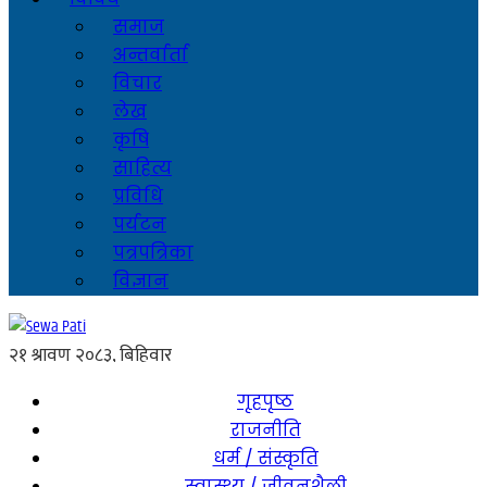
समाज
अन्तर्वार्ता
विचार
लेख
कृषि
साहित्य
प्रविधि
पर्यटन
पत्रपत्रिका
विज्ञान
गृहपृष्ठ
राजनीति
धर्म / संस्कृति
स्वास्थ्य / जीवनशैली