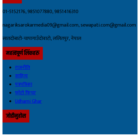
01-5152176, 9851077880, 9851416310
nagariksarokarmedia09@gmail.com, sewapati.com@gmail.com
सातदोबाटो-चापागाउँदाेवाटाे, ललितपुर, नेपाल
महत्वपूर्ण लिंकहरु
राजनीति
साहित्य
पत्रपत्रिका
फोटो फिचर
Udhami Ghar
जोडीनुहोस