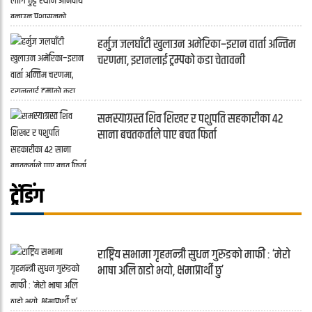
हर्मुज जलघाँटी खुलाउन अमेरिका–इरान वार्ता अन्तिम
चरणमा, इरानलाई ट्रम्पको कडा चेतावनी
समस्याग्रस्त शिव शिखर र पशुपति सहकारीका ४२
साना बचतकर्ताले पाए बचत फिर्ता
ट्रेंडिंग
राष्ट्रिय सभामा गृहमन्त्री सुधन गुरुङको माफी : ‘मेरो
भाषा अलि ठाडो भयो, क्षमाप्रार्थी छु’