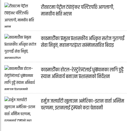
रौतहटमा पेट्रोल ट्याङ्कर पल्टिएपछि आगलागी,
मानवीय क्षति भएन
काठमाडौंका प्रमुख प्रशासकीय अधिकृत सरोज गुरागाईं
सेवा निवृत्त, महानगरद्वारा सम्मानसहित बिदाइ
काठमाडौंका होटल–रेस्टुरेन्टलाई धुम्रपानका लागि छुट्टै
स्थान अनिवार्य बनाउन प्रशासनको निर्देशन
हर्मुज जलघाँटी खुलाउन अमेरिका–इरान वार्ता अन्तिम
चरणमा, इरानलाई ट्रम्पको कडा चेतावनी