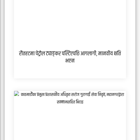
रौतहटमा पेट्रोल ट्याङ्कर पल्टिएपछि आगलागी, मानवीय क्षति
भएन