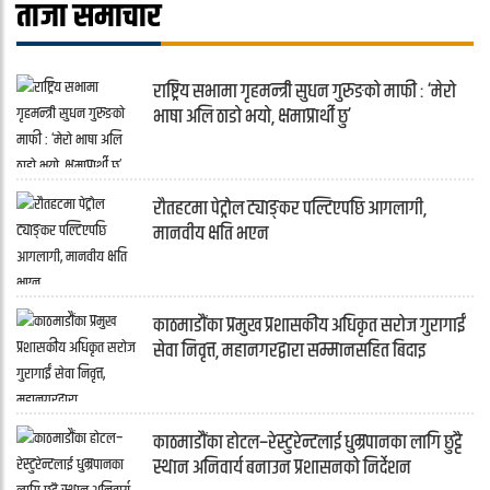
ताजा समाचार
राष्ट्रिय सभामा गृहमन्त्री सुधन गुरुङको माफी : ‘मेरो
भाषा अलि ठाडो भयो, क्षमाप्रार्थी छु’
रौतहटमा पेट्रोल ट्याङ्कर पल्टिएपछि आगलागी,
मानवीय क्षति भएन
काठमाडौंका प्रमुख प्रशासकीय अधिकृत सरोज गुरागाईं
सेवा निवृत्त, महानगरद्वारा सम्मानसहित बिदाइ
काठमाडौंका होटल–रेस्टुरेन्टलाई धुम्रपानका लागि छुट्टै
स्थान अनिवार्य बनाउन प्रशासनको निर्देशन