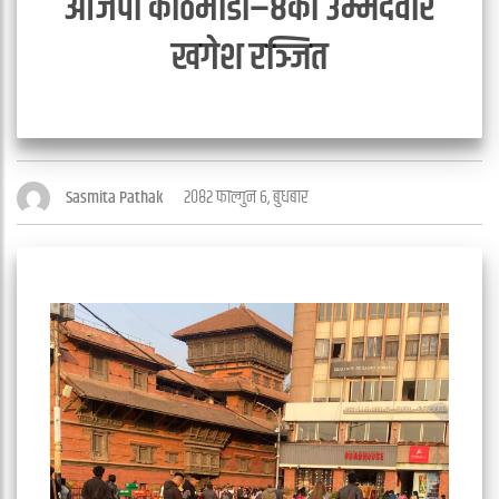
आजपा काठमाडौं–८का उम्मेदवार
खगेश रञ्जित
२०८२ फाल्गुन ६, बुधबार
Sasmita Pathak