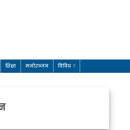
शिक्षा
मनोरञ्जन
विविध
लन