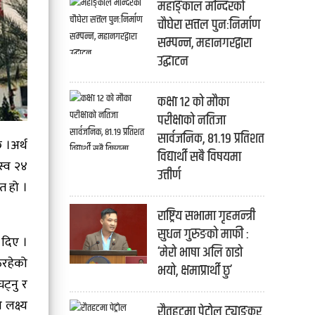
महाङ्काल मन्दिरको
चौघेरा सत्तल पुनःनिर्माण
सम्पन्न, महानगरद्वारा
उद्घाटन
कक्षा १२ को मौका
परीक्षाको नतिजा
सार्वजनिक, ८१.१९ प्रतिशत
 ।अर्थ
विद्यार्थी सबै विषयमा
स्व २४
उत्तीर्ण
त हो ।
राष्ट्रिय सभामा गृहमन्त्री
सुधन गुरुङको माफी :
 दिए ।
‘मेरो भाषा अलि ठाडो
िरहेको
भयो, क्षमाप्रार्थी छु’
ट्नु र
लक्ष्य
रौतहटमा पेट्रोल ट्याङ्कर