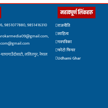
महत्वपूर्ण लिंकहरु
76, 9851077880, 9851416310
राजनीति
साहित्य
arokarmedia09@gmail.com,
पत्रपत्रिका
i.com@gmail.com
फोटो फिचर
चापागाउँदाेवाटाे, ललितपुर, नेपाल
Udhami Ghar