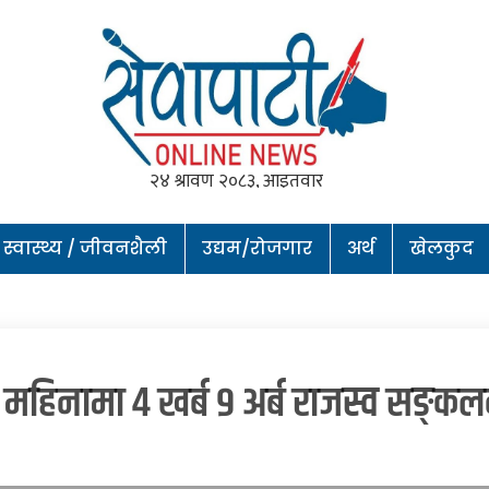
स्वास्थ्य / जीवनशैली
उद्यम/रोजगार
अर्थ
खेलकुद
 महिनामा ४ खर्ब ९ अर्ब राजस्व सङ्क