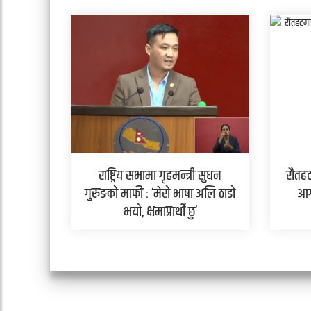
राष्ट्रिय सभामा गृहमन्त्री सुधन
रौतहट
गुरुङको माफी : ‘मेरो भाषा अलि ठाडो
आग
भयो, क्षमाप्रार्थी छु’