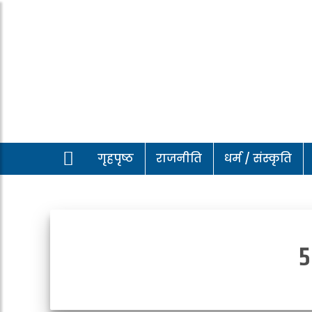
गृहपृष्ठ
राजनीति
धर्म / संस्कृति
५