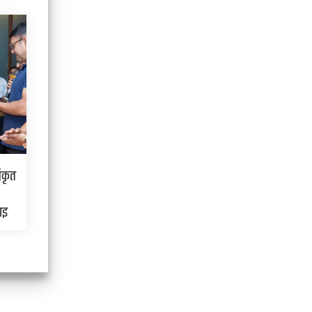
िकृत
ाइ