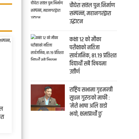
चौघेरा सत्तल पुनःनिर्माण
सम्पन्न, महानगरद्वारा
उद्घाटन
कक्षा १२ को मौका
परीक्षाको नतिजा
सार्वजनिक, ८१.१९ प्रतिशत
विद्यार्थी सबै विषयमा
उत्तीर्ण
राष्ट्रिय सभामा गृहमन्त्री
सुधन गुरुङको माफी :
‘मेरो भाषा अलि ठाडो
तल
भयो, क्षमाप्रार्थी छु’
ारा