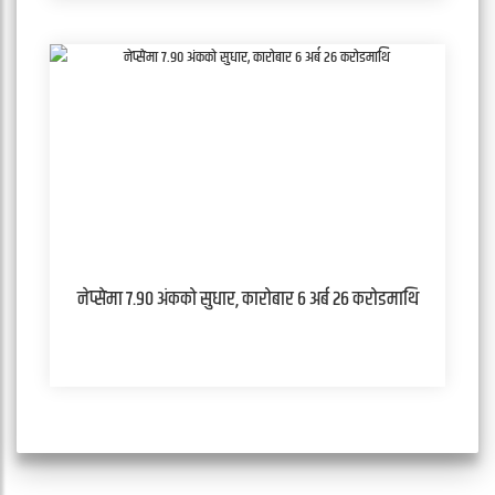
नेप्सेमा ७.९० अंकको सुधार, कारोबार ६ अर्ब २६ करोडमाथि