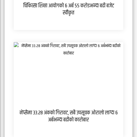
चिकित्सा शिक्षा आयोगको ६ अर्ब ५५ करोडभन्दा बढी बजेट
स्वीकृत
नेप्सेमा ३३.२८ अंकको गिरावट, सबै उपसूचक ओरालो लाग्दा ६
अर्बभन्दा बढीको कारोबार