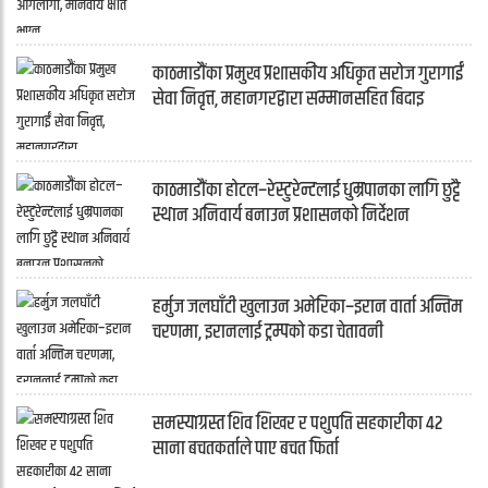
काठमाडौंका प्रमुख प्रशासकीय अधिकृत सरोज गुरागाईं
सेवा निवृत्त, महानगरद्वारा सम्मानसहित बिदाइ
काठमाडौंका होटल–रेस्टुरेन्टलाई धुम्रपानका लागि छुट्टै
स्थान अनिवार्य बनाउन प्रशासनको निर्देशन
हर्मुज जलघाँटी खुलाउन अमेरिका–इरान वार्ता अन्तिम
चरणमा, इरानलाई ट्रम्पको कडा चेतावनी
समस्याग्रस्त शिव शिखर र पशुपति सहकारीका ४२
साना बचतकर्ताले पाए बचत फिर्ता