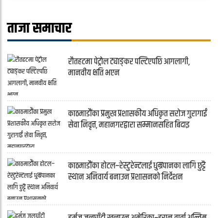
ताजा समाचार
रौतहटमा पेट्रोल ट्याङ्कर पल्टिएपछि आगलागी,
मानवीय क्षति भएन
काठमाडौंका प्रमुख प्रशासकीय अधिकृत सरोज गुरागाईं
सेवा निवृत्त, महानगरद्वारा सम्मानसहित बिदाइ
काठमाडौंका होटल–रेस्टुरेन्टलाई धुम्रपानका लागि छुट्टै
स्थान अनिवार्य बनाउन प्रशासनको निर्देशन
हर्मुज जलघाँटी खुलाउन अमेरिका–इरान वार्ता अन्तिम