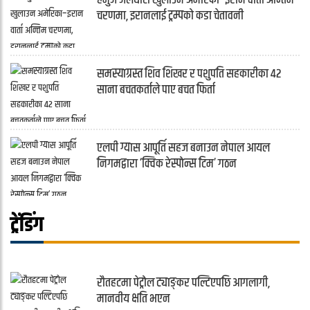
चरणमा, इरानलाई ट्रम्पको कडा चेतावनी
समस्याग्रस्त शिव शिखर र पशुपति सहकारीका ४२
साना बचतकर्ताले पाए बचत फिर्ता
एलपी ग्यास आपूर्ति सहज बनाउन नेपाल आयल
निगमद्वारा ‘क्विक रेस्पोन्स टिम’ गठन
ट्रेंडिंग
रौतहटमा पेट्रोल ट्याङ्कर पल्टिएपछि आगलागी,
मानवीय क्षति भएन