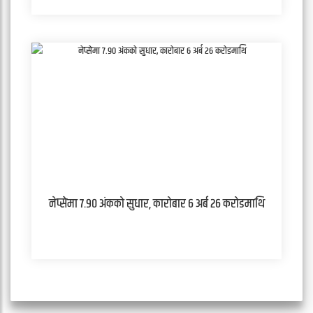
नेप्सेमा ७.९० अंकको सुधार, कारोबार ६ अर्ब २६ करोडमाथि