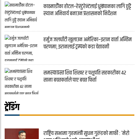
काठमाडौंका होटल–रेस्टुरेन्टलाई धुम्रपानका लागि छुट्टै
स्थान अनिवार्य बनाउन प्रशासनको निर्देशन
हर्मुज जलघाँटी खुलाउन अमेरिका–इरान वार्ता अन्तिम
चरणमा, इरानलाई ट्रम्पको कडा चेतावनी
समस्याग्रस्त शिव शिखर र पशुपति सहकारीका ४२
साना बचतकर्ताले पाए बचत फिर्ता
ट्रेंडिंग
राष्ट्रिय सभामा गृहमन्त्री सुधन गुरुङको माफी : ‘मेरो