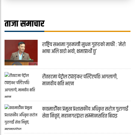
ताजा समाचार
राष्ट्रिय सभामा गृहमन्त्री सुधन गुरुङको माफी : ‘मेरो
भाषा अलि ठाडो भयो, क्षमाप्रार्थी छु’
रौतहटमा पेट्रोल ट्याङ्कर पल्टिएपछि आगलागी,
मानवीय क्षति भएन
काठमाडौंका प्रमुख प्रशासकीय अधिकृत सरोज गुरागाईं
सेवा निवृत्त, महानगरद्वारा सम्मानसहित बिदाइ