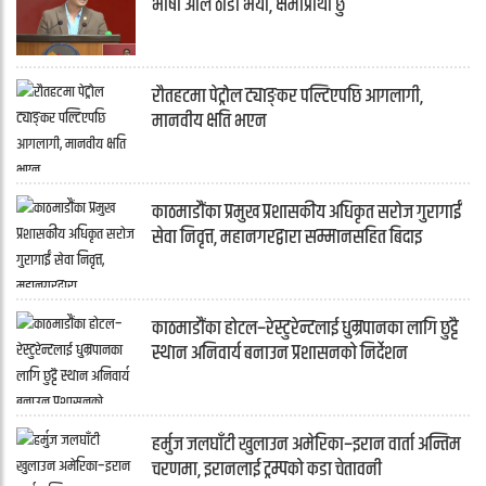
भाषा अलि ठाडो भयो, क्षमाप्रार्थी छु’
रौतहटमा पेट्रोल ट्याङ्कर पल्टिएपछि आगलागी,
मानवीय क्षति भएन
काठमाडौंका प्रमुख प्रशासकीय अधिकृत सरोज गुरागाईं
सेवा निवृत्त, महानगरद्वारा सम्मानसहित बिदाइ
काठमाडौंका होटल–रेस्टुरेन्टलाई धुम्रपानका लागि छुट्टै
स्थान अनिवार्य बनाउन प्रशासनको निर्देशन
हर्मुज जलघाँटी खुलाउन अमेरिका–इरान वार्ता अन्तिम
चरणमा, इरानलाई ट्रम्पको कडा चेतावनी