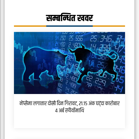
सम्बन्धित खवर
नेप्सेमा लगातार दोस्रो दिन गिरावट, २१.१५ अंक घट्दा कारोबार
४ अर्ब रुपैयाँमाथि