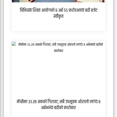
चिकित्सा शिक्षा आयोगको ६ अर्ब ५५ करोडभन्दा बढी बजेट
स्वीकृत
नेप्सेमा ३३.२८ अंकको गिरावट, सबै उपसूचक ओरालो लाग्दा ६
अर्बभन्दा बढीको कारोबार