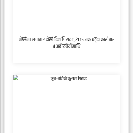
नेप्सेमा लगातार दोस्रो दिन गिरावट, २१.१५ अंक घट्दा कारोबार
४ अर्ब रुपैयाँमाथि