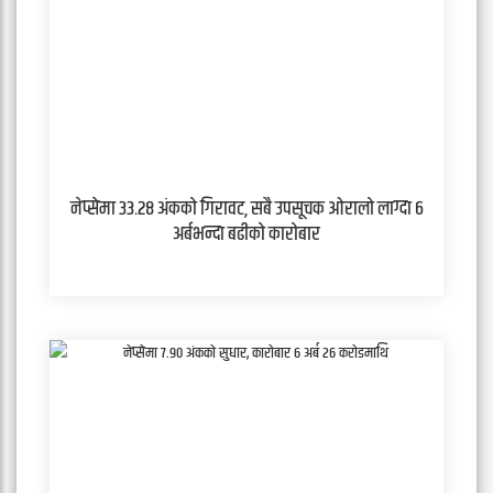
नेप्सेमा ३३.२८ अंकको गिरावट, सबै उपसूचक ओरालो लाग्दा ६
अर्बभन्दा बढीको कारोबार