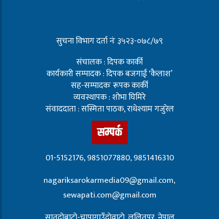
सुचना विभाग दर्ता नंः ३५२३-०७८/७९
संचालक : दिपक कार्की
कार्यकारी सम्पादक : दिपक बजगाई ‘कैलाश’
सह-सम्पादकः रूपक कार्की
व्यवस्थापक : शोभा घिमिरे
संवाददाता : सस्मिता पाठक, राधेश्याम गजुरेल
सम्पर्क
01-5152176, 9851077880, 9851416310
nagariksarokarmedia09@gmail.com,
sewapati.com@gmail.com
सातदोबाटो-चापागाउँदाेवाटाे, ललितपुर, नेपाल