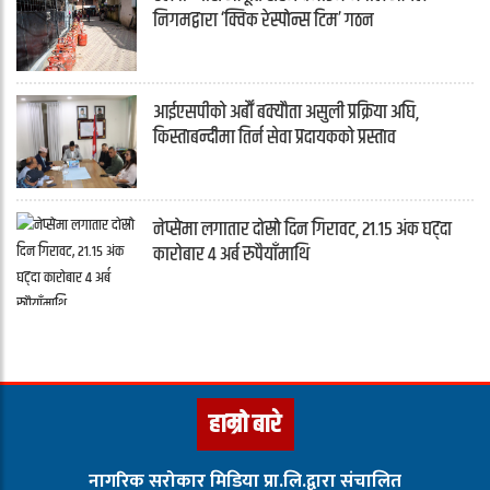
निगमद्वारा ‘क्विक रेस्पोन्स टिम’ गठन
आईएसपीको अर्बौं बक्यौता असुली प्रक्रिया अघि,
किस्ताबन्दीमा तिर्न सेवा प्रदायकको प्रस्ताव
नेप्सेमा लगातार दोस्रो दिन गिरावट, २१.१५ अंक घट्दा
कारोबार ४ अर्ब रुपैयाँमाथि
हाम्रो बारे
नागरिक सरोकार मिडिया प्रा.लि.द्वारा संचालित