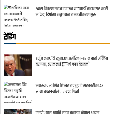
ग्यास वितरण सहज बनाउन काठमाडौं महानगर प्रहरी
सक्रिय, डिपोमा अनुगमन र सहजीकरण सुरु
ट्रेंडिंग
हर्मुज जलघाँटी खुलाउन अमेरिका–इरान वार्ता अन्तिम
चरणमा, इरानलाई ट्रम्पको कडा चेतावनी
समस्याग्रस्त शिव शिखर र पशुपति सहकारीका ४२
साना बचतकर्ताले पाए बचत फिर्ता
एलपी ग्यास आपूर्ति सहज बनाउन नेपाल आयल