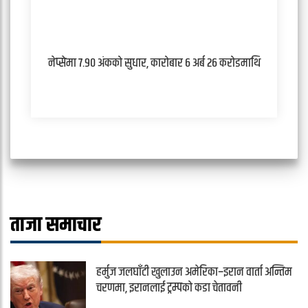
नेप्सेमा ७.९० अंकको सुधार, कारोबार ६ अर्ब २६ करोडमाथि
ताजा समाचार
हर्मुज जलघाँटी खुलाउन अमेरिका–इरान वार्ता अन्तिम
चरणमा, इरानलाई ट्रम्पको कडा चेतावनी