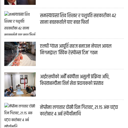
समस्याग्रस्त शिव शिखर र पशुपति सहकारीका ४२
साना बचतकर्ताले पाए बचत फिर्ता
एलपी ग्यास आपूर्ति सहज बनाउन नेपाल आयल
निगमद्वारा ‘क्विक रेस्पोन्स टिम’ गठन
आईएसपीको अर्बौं बक्यौता असुली प्रक्रिया अघि,
किस्ताबन्दीमा तिर्न सेवा प्रदायकको प्रस्ताव
नेप्सेमा लगातार दोस्रो दिन गिरावट, २१.१५ अंक घट्दा
कारोबार ४ अर्ब रुपैयाँमाथि