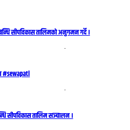
म्बन्धि सीपविकास तालिमको अनुगमन गर्दै ।
..
रण #sewapati
..
बन्धि सीपविकास तालिम सञ्चालन ।