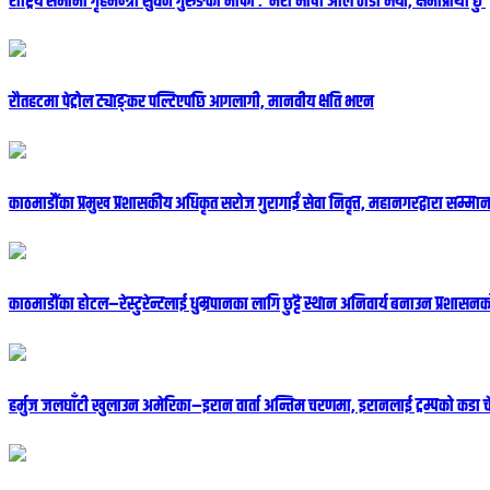
राष्ट्रिय सभामा गृहमन्त्री सुधन गुरुङको माफी : ‘मेरो भाषा अलि ठाडो भयो, क्षमाप्रार्थी छु’
रौतहटमा पेट्रोल ट्याङ्कर पल्टिएपछि आगलागी, मानवीय क्षति भएन
काठमाडौंका प्रमुख प्रशासकीय अधिकृत सरोज गुरागाईं सेवा निवृत्त, महानगरद्वारा सम्म
काठमाडौंका होटल–रेस्टुरेन्टलाई धुम्रपानका लागि छुट्टै स्थान अनिवार्य बनाउन प्रशासनक
हर्मुज जलघाँटी खुलाउन अमेरिका–इरान वार्ता अन्तिम चरणमा, इरानलाई ट्रम्पको कडा 