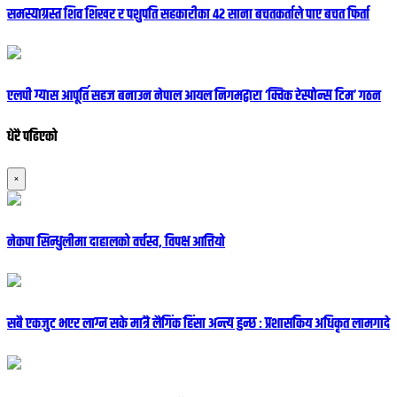
समस्याग्रस्त शिव शिखर र पशुपति सहकारीका ४२ साना बचतकर्ताले पाए बचत फिर्ता
एलपी ग्यास आपूर्ति सहज बनाउन नेपाल आयल निगमद्वारा ‘क्विक रेस्पोन्स टिम’ गठन
धेरै पढिएको
×
नेकपा सिन्धुलीमा दाहालको वर्चस्व, विपक्ष आत्तियो
सबै एकजुट भएर लाग्न सके मात्रै लैगिंक हिंसा अन्त्य हुन्छ : प्रशासकिय अधिकृत लामगादे