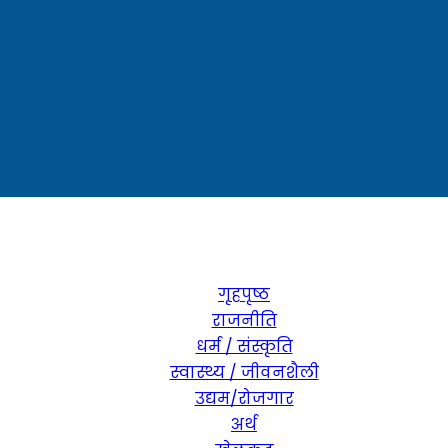
गृहपृष्ठ
राजनीति
धर्म / संस्कृति
स्वास्थ्य / जीवनशैली
उद्यम/रोजगार
अर्थ