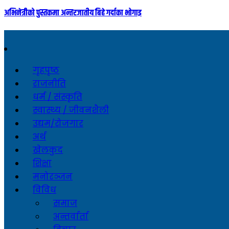
अभिनेत्रीको पुस्तकमा अन्तरजातीय बिहे गर्दाका भोगाइ
गृहपृष्ठ
राजनीति
धर्म / संस्कृति
स्वास्थ्य / जीवनशैली
उद्यम/रोजगार
अर्थ
खेलकुद
शिक्षा
मनोरञ्जन
विविध
समाज
अन्तर्वार्ता