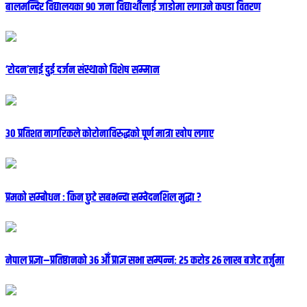
बालमन्दिर विद्यालयका ९० जना विद्यार्थीलाई जाडोमा लगाउने कपडा वितरण
‘रोदन’लाई दुई दर्जन संस्थाको विशेष सम्मान
३० प्रतिशत नागरिकले कोरोनाविरुद्धको पूर्ण मात्रा खोप लगाए
प्रमको सम्बोधन : किन छुटे सबभन्दा सम्वेदनशिल मुद्धा ?
नेपाल प्रज्ञा–प्रतिष्ठानको ३६ औँ प्राज्ञ सभा सम्पन्नः २५ करोड २६ लाख बजेट तर्जुमा